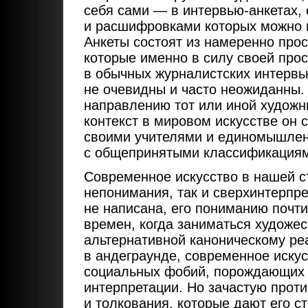
себя сами — в интервью-анкетах,
и расшифровками которых можно п
Анкеты состоят из намеренно прос
которые именно в силу своей прос
в обычных журналистских интервь
не очевидны и часто неожиданны. 
направлению тот или иной художни
контекст в мировом искусстве он с
своими учителями и единомышленн
с общепринятыми классификация
Современное искусство в нашей с
непонимания, так и сверхинтерпре
не написана, его пониманию почти 
времен, когда заниматься художе
альтернативной каноническому ре
в андеграунде, современное иску
социальных фобий, порождающих
интерпретации. Но зачастую прот
и толкования, которые дают его с