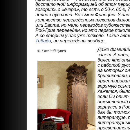
достаточной информацией об этом перио
говорить о «вчера», то есть о 50-х, 60-х, 7
полная пустота. Возьмем Францию. У нас
количество переведенных текстов филос
или Барта, но мало переводов художест
Роб-Грие переведен, но это первое покол
А со вторым у нас уже тяжело. Такие авт
Тибадо
, не переведены вообще.
Даже фамилий
© Евгений Гурко
знает. А надо,
более что опы
с работой рус
на которых он
Критиковали, 
ориентировали
впрямую ссыла
кажется, был
если бы опыт
осмысленный 
вернулся в Ро
дал бы толчок
литературе, 
литературный
просветитель