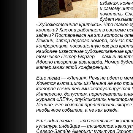
издания, коне
и самому инте
почитать. Сл
будет называ
«Художественная критика». Что такое 
критика? Как она работает в системе ис
задачи? Постараемся на эти вопросы от
Леманн, автор первого номера, сейчас пл
конференцию, посвященную как раз крит
наиболее известные художественные кри
том числе Петер Бюргер — самый влият
Адорно теоретик авангарда. Номер буде
материалах этой конференции.
Еще тема — «Ленин». Речь не идет о мем
Хочется вытащить из Ленина не его три
которая всеми левыми эксплуатируется б
Интересно, допустим, перепечатать анал
журнала «ЛЕФ», опубликовать некоторы
Ленине. Его хочется представить скорее
необычное событие, а не как вождя.
Еще одна тема — это локальные экзотич
культура индейцев — тлинкитов, квакиут
Северо-Западе Америки; культура Эфиопи