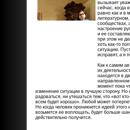
вызывает уваж
сейчас, когда 
равно как и в 
литературном,
сообществах, 
настроение ру
и ее составля
при этом не де
хоть как-то по
ситуацию. Пуст
исправят, а я 
Как к самим ав
их деятельност
находятся в д
направленном 
момент пока ч
изменение ситуации в лучшую сторону. Но 
радоваться, ни утешаться тем, что «вот кто-
всем будет хорошо». Любой может потерпет
Но когда человек проникнется идеей этого
возьмется ее воплощать, будет больше шанс
действительно получится.