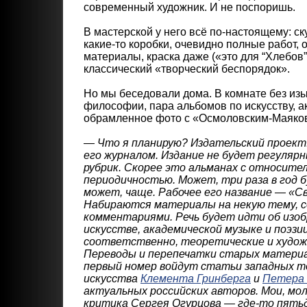
современный художник. И не поспоришь.
В мастерской у него всё по-настоящему: ск
какие-то коробки, очевидно полные работ,
материалы, краска даже («это для “Хлебов”
классический «творческий беспорядок».
Но мы беседовали дома. В комнате без изы
философии, пара альбомов по искусству, а
обрамленное фото с «Осмоловским-Маяковс
—
Что я планирую? Издательский проект.
его журналом. Издание не будет регуляр
рубрик. Скорее это альманах с относите
периодичностью. Может, три раза в год 
может, чаще. Рабочее его название — «С
Набираются материалы на некую тему, 
комментариями. Речь будет идти об изо
искусстве, академической музыке и поэзии
соответственно, теоретические и худо
Переводы и перепечатки старых материал
первый номер войдут статьи западных 
искусства
Клемента Гринберга
и
Петера
актуальных российских авторов. Мои, мо
критика Сергея Огурцова — где-то пять