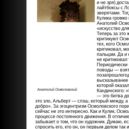
и не зря) дост
лайтбоксы с Л
зверятами. Тог
Кулика громко
Анатолий Осм
«искусство дл
Теперь за это 
критикуют Осм
тех, кого Осмо
критиковал, м
пальцам. Да и
не критиковал
Периодически о
поводы — взят
позапрошлогод
высказывание 
которой оказа
Анатолий Осмоловский
Кандинского: 
— это битва д
это зло, Альберт — слэш, который между, а
добро». За эгоцентризм Осмоловского пор
сейчас не это интересно. Как и Кулик, Осм
процессе постоянного движения. В отличие
забывает о том, что он художник. Думаю, е
спросить его, кто он, он первым делом так 