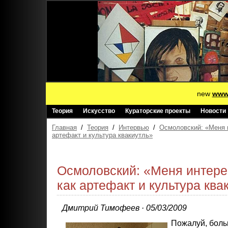
new
www.
Теория
Искусство
Кураторские проекты
Новости
Главная
/
Теория
/
Интервью
/
Осмоловский: «Меня 
артефакт и культура квакиутль»
Осмоловский: «Меня интере
как артефакт и культура ква
Дмитрий Тимофеев · 05/03/2009
Пожалуй, боль