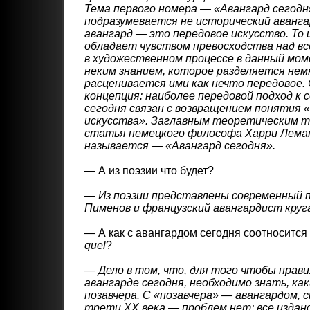
Тема первого номера — «Авангард сегодн
подразумевается не исторический авангар
авангард — это передовое искусство. То 
обладает чувством превосходства над вс
в художественном процессе в данный мо
неким знанием, которое разделяется нем
расценивается ими как нечто передовое.
концепция: наиболее передовой подход к 
сегодня связан с возвращением понятия 
искусства». Заглавным теоретическим 
статья немецкого философа Харри Леман
называется — «Авангард сегодня».
— А из поэзии что будет?
—
Из поэзии представлены современный
Пименов и французский авангардист круга
— А как с авангардом сегодня соотносится
quel
?
—
Дело в том, что, для того чтобы прав
авангарде сегодня, необходимо знать, как
позавчера. С «позавчера» — авангардом, 
трети ХХ века — проблем нет: все издан