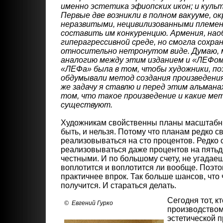
именно эстетика эфиопских икон; и куль
Первые две возникли в полном вакууме, о
неразвитыми, нецивилизованными племен
составить им конкуренцию. Армения, нао
гиперагрессивной среде, но смогла сохра
относительно нетронутом виде. Думаю, 
аналогию между этим изданием и «ЛЕФом»
«ЛЕФа» была в том, чтобы художники, п
обдумывали метод создания произведения
же задачу я ставлю и перед этим альмана
том, что такое произведение и какие ме
существуют.
Художникам свойственны планы масштабн
быть, и нельзя. Потому что планам редко с
реализовываться на сто процентов. Редко 
реализовываться даже процентов на пятьде
честными. И по большому счету, не угадаешь
воплотится и воплотится ли вообще. Поэт
практичнее впрок. Так больше шансов, что 
получится. И стараться делать.
Сегодня тот, к
© Евгений Гурко
производством
эстетической п