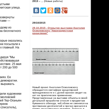
2013 – ...
(Новые работы)
Пустыми
китская улица.
развернуты
стами —
29/10/2015
ждому из
29.10.2015 - Открытие выставки Анатолия
Осмоловского "Авангардистская
ава бесплатного
канцелярия"
торые оказались
они посылали к
х главный. На
ндируя "Мы
действовавшая
шествие. 25 мая
т 200 до 500
виях. Ее
 демократии.
и выражать
Новый проект Анатолия Осмоловского
обращается к метафоре канцелярской
принадлежности и с долей иронии сводит на
дили художники
нет ее практическое применение.
Осмоловский
Представленные на выставке объекты в своей
дей Тер-Оганьян
детальной проработке относят к предметам
бумажного обихода, чей облик не сменялся на
иреев
протяжении десятилетий и прочно врезался в
 (писатель),
память постсоветского человека. Точность в