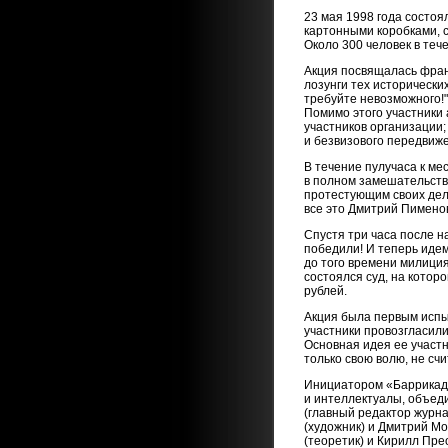
23 мая 1998 года состоя
картонными коробками, 
Около 300 человек в теч
Акция посвящалась фран
лозунги тех исторически
требуйте невозможного!
Помимо этого участники
участников организации;
и безвизового передвиже
В течение пулучаса к ме
в полном замешательстве
протестующим своих деле
все это Дмитрий Пименов
Спустя три часа после н
победили! И теперь иде
до того времени милиция
состоялся суд, на кото
рублей.
Акция была первым испы
участники провозгласил
Основная идея ее участн
только свою волю, не сч
Инициатором «Баррикады
и интеллектуалы, объед
(главный редактор журна
(художник) и Дмитрий М
(теоретик) и Кирилл Пре