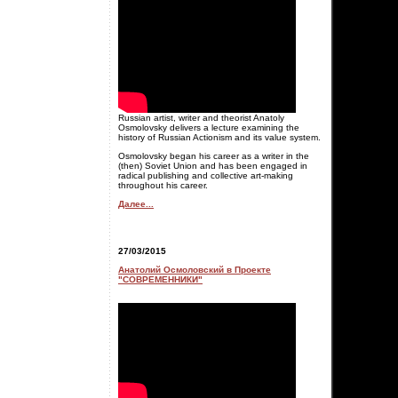
Russian artist, writer and theorist Anatoly
Osmolovsky delivers a lecture examining the
history of Russian Actionism and its value system.
Osmolovsky began his career as a writer in the
(then) Soviet Union and has been engaged in
radical publishing and collective art-making
throughout his career.
Далее...
27/03/2015
Анатолий Осмоловский в Проекте
"СОВРЕМЕННИКИ"