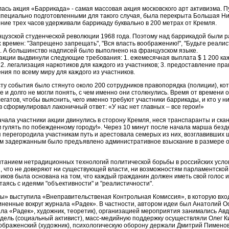
лась акция «Баррикада» - самая массовая акция московского арт активизма. 
специально подготовленными для такого случая, была перекрыта Большая Ни
ение трех часов удерживали баррикаду буквально в 200 метрах от Кремля.
цузской студенческой революции 1968 года. Поэтому над баррикадой были 
х времен: "Запрещено запрещать", "Вся власть воображению!", "Будьте реали
". А большинство надписей было выполнено на французском языке.
 акции выдвинули следующие требования: 1. ежемесячная выплата $ 1 200 ка
 2. легализация наркотиков для каждого из участников; 3. предоставление пр
ния по всему миру для каждого из участников.
сту события было стянуто около 200 сотрудников правопорядка (полиции), ко
 и долго не могли понять, с чем именно они столкнулись. Время от времени 
гатов, чтобы выяснить, чего именно требуют участники баррикады, и кто у ни
 сформулировал лаконичный ответ: «У нас нет главных – все герои!»
ачала участники акции двинулись в сторону Кремля, неся транспаранты и ска
м гулять по побежденному городу!». Через 10 минут после начала марша без
 перегородила участникам путь и арестовала семерых из них, возглавивших 
ром задержанным было предъявлено административное взыскание в размере о
танием нетрадиционных технологий политической борьбы в российских усло
и, что не доверяют ни существующей власти, ни возможностям парламентской
иков была основана на том, что каждый гражданин должен иметь свой голос 
итаясь с идеями "объективности" и "реалистичности".
» выступила «Внеправительственая Контрольная Комиссия», в которую вхо
иненные вокруг журнала «Радек». В частности, автором идеи был Анатолий 
ла «Радек», художник, теоретик), организацией мероприятия занимались Ав
одель (социальный активист), масс-медийную поддержку осуществляли Олег К
ображенский (художник), психологическую оборону держали Дмитрий Пименов