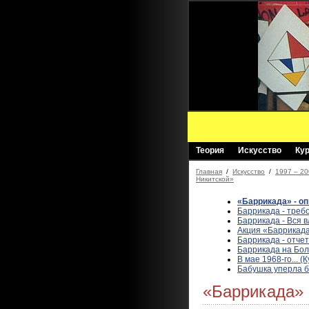
Теория
Искусство
Ку
Главная
/
Искусство
/
1997 – 20
Никитской»
«Баррикада» - оп
Баррикада - треб
Баррикада - Вся 
Акция «Баррикада
Баррикада - отче
Баррикада на Бол
В мае 1968-го... 
Бабушка уперла б
«Баррикада» 