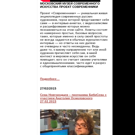
МОСКОВСКИЙ МУЗЕЙ СОВРЕМЕННОГО
ИСКУССТВА ПРОЕКТ СОВРЕМЕННИКИ
Проект «Современники» — уникальная живая
энциклопедия современных русских
художников, герои которой представляют себя
сами — в интервью-анкетах, с видеозаписями
и расшифровками которых можно
познакомиться на этом сайте. Анкеты состоят
из намеренно простых, базовых вопросов,
таких, которые именно в силу своей простоты
не всегда задаются в обычных журналистских
интервью — но ответы на них далеко
не очевидны и часто неожиданны. Ведь
даже то, к какому направлению тот или иной
художник причисляет себя сам, в какой
контекст в мировом искусстве он себя
помещает, кого он считает своими учителями
и единомышленниками, часто идет в разрез
с общепринятыми классификациями.
Подробнее…
27/02/2015
Сева Новгородцев – программа БибиСева c
участием Анатолия Осмоловского
27.02.2015