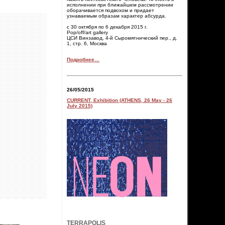
исполнении при ближайшем рассмотрении
оборачивается подвохом и придает
узнаваемым образам характер абсурда.
с 30 октября по 6 декабря 2015 г.
Pop/off/art gallery
ЦСИ Винзавод, 4-й Сыромятнический пер., д.
1, стр. 6, Москва
Подробнее…
26/05/2015
CURRENT, Exhibition (ATHENS, 26 May - 26
July 2015)
TERRAPOLIS