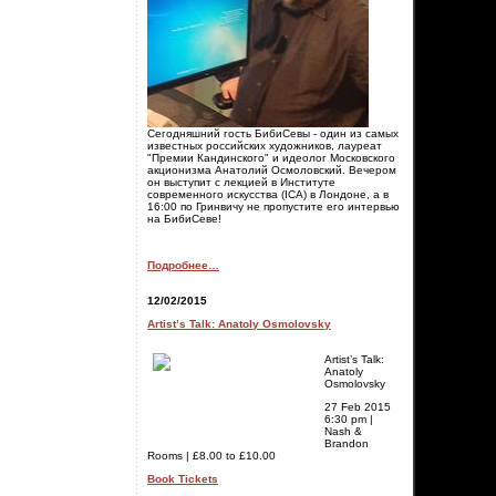
Сегодняшний гость БибиСевы - один из самых
известных российских художников, лауреат
"Премии Кандинского" и идеолог Московского
акционизма Анатолий Осмоловский. Вечером
он выступит с лекцией в Институте
современного искусства (ICA) в Лондоне, а в
16:00 по Гринвичу не пропустите его интервью
на БибиСеве!
Подробнее…
12/02/2015
Artist’s Talk: Anatoly Osmolovsky
Artist’s Talk:
Anatoly
Osmolovsky
27 Feb 2015
6:30 pm
|
Nash &
Brandon
Rooms | £8.00 to £10.00
Book Tickets