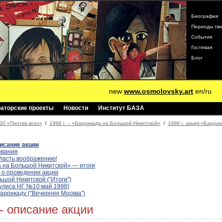
Биография
Периоды тво
События
Гостевая
Блог
new
www.osmolovsky.art
en
/
ru
раторские проекты
Новости
Институт БАЗА
00 «Против всех»
/
1998 г. – «Баррикада на Большой Никитской»
/
1998 г. акция «Барри
исание акции
ования
власть воображению!
 на Большой Никитской» — итоги
т о проведении акции
ьшой Никитской ("Итоги")
(Кулиса НГ №10 май 1998)
аррикаду ("Вечерняя Москва")
- описание акции