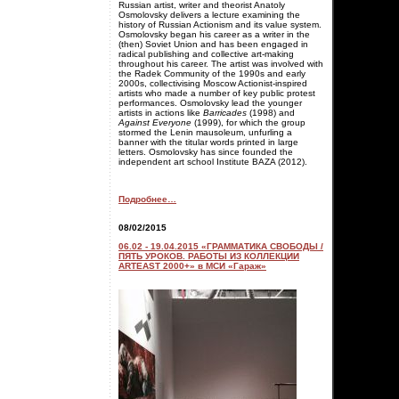
Russian artist, writer and theorist Anatoly
Osmolovsky delivers a lecture examining the
history of Russian Actionism and its value system.
Osmolovsky began his career as a writer in the
(then) Soviet Union and has been engaged in
radical publishing and collective art-making
throughout his career. The artist was involved with
the Radek Community of the 1990s and early
2000s, collectivising Moscow Actionist-inspired
artists who made a number of key public protest
performances. Osmolovsky lead the younger
artists in actions like
Barricades
(1998) and
Against Everyone
(1999), for which the group
stormed the Lenin mausoleum, unfurling a
banner with the titular words printed in large
letters. Osmolovsky has since founded the
independent art school Institute BAZA (2012).
Подробнее…
08/02/2015
06.02 - 19.04.2015 «ГРАММАТИКА СВОБОДЫ /
ПЯТЬ УРОКОВ. РАБОТЫ ИЗ КОЛЛЕКЦИИ
ARTEAST 2000+» в МСИ «Гараж»