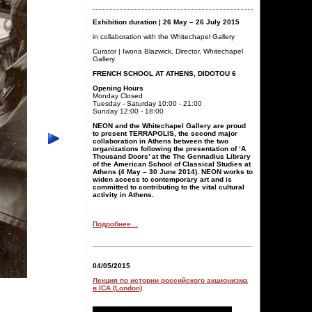
Exhibition duration | 26 May – 26 July 2015
in collaboration with the Whitechapel Gallery
Curator | Iwona Blazwick, Director, Whitechapel
Gallery
FRENCH SCHOOL AT ATHENS, DIDOTOU 6
Opening Hours
Monday Closed
Tuesday - Saturday 10:00 - 21:00
Sunday 12:00 - 18:00
NEON and the Whitechapel Gallery are proud
to present TERRAPOLIS, the second major
collaboration in Athens between the two
organizations following the presentation of ‘A
Thousand Doors’ at the The Gennadius Library
of the American School of Classical Studies at
Athens (4 May – 30 June 2014). NEON works to
widen access to contemporary art and is
committed to contributing to the vital cultural
activity in Athens.
Подробнее…
04/05/2015
Лекция по истории российского акционизма
в ICA (London)