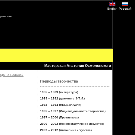
English
Русский
рчества
Мастерская Анатолия Осмоловского
када на Большой
Периоды творчества
1985 – 1989
(литература)
1989 – 1992
(движение Э.Т.И.)
1992 – 1994
(НЕЦЕЗИУДИК)
1995 – 1997
(Индивидуальность творчества)
1997 – 2000
(Против всех)
2000 – 2002
(Нонспектакулярное искусство)
2002 – 2012
(Автономия искусства)