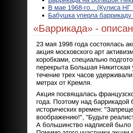
В мае 1968-го... (Кулиса Н
Бабушка уперла баррикаду 
«Баррикада» - описан
23 мая 1998 года состоялась а
акция московского арт активиз
коробками, специально подгото
перекрыта Большая Никитская у
течение трех часов удерживали
метрах от Кремля.
Акция посвящалась французско
года. Поэтому над баррикадой 
исторических времен: "Запреще
воображению!", "Будьте реалис
А большинство надписей было 
Помимо этого участники акции