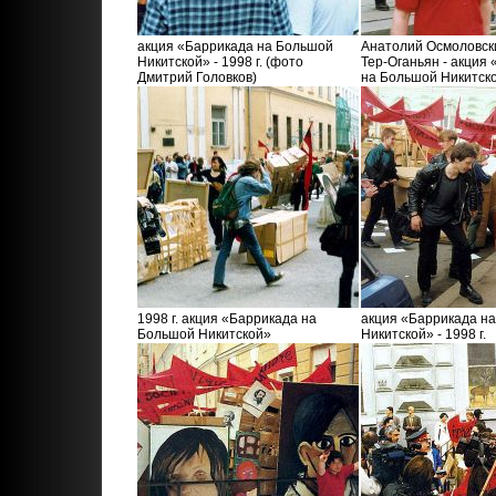
акция «Баррикада на Большой
Анатолий Осмоловск
Никитской» - 1998 г. (фото
Тер-Оганьян - акция
Дмитрий Головков)
на Большой Никитск
1998 г. акция «Баррикада на
акция «Баррикада н
Большой Никитской»
Никитской» - 1998 г.