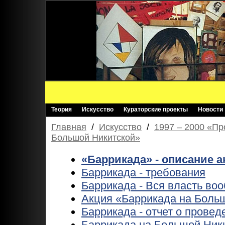
Теория
Искусство
Кураторские проекты
Новости
Главная
/
Искусство
/
1997 – 2000 «Пр
Большой Никитской»
«Баррикада» - описание 
Баррикада - требования
Баррикада - Вся власть во
Акция «Баррикада на Боль
Баррикада - отчет о провед
Баррикада на Большой Ники