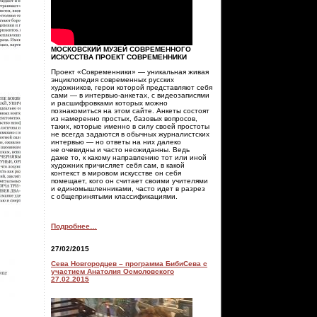
МОСКОВСКИЙ МУЗЕЙ СОВРЕМЕННОГО
ИСКУССТВА ПРОЕКТ СОВРЕМЕННИКИ
Проект «Современники» — уникальная живая
энциклопедия современных русских
художников, герои которой представляют себя
сами — в интервью-анкетах, с видеозаписями
и расшифровками которых можно
познакомиться на этом сайте. Анкеты состоят
из намеренно простых, базовых вопросов,
таких, которые именно в силу своей простоты
не всегда задаются в обычных журналистских
интервью — но ответы на них далеко
не очевидны и часто неожиданны. Ведь
даже то, к какому направлению тот или иной
художник причисляет себя сам, в какой
контекст в мировом искусстве он себя
помещает, кого он считает своими учителями
и единомышленниками, часто идет в разрез
с общепринятыми классификациями.
Подробнее…
27/02/2015
Сева Новгородцев – программа БибиСева c
участием Анатолия Осмоловского
27.02.2015