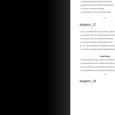
slogans_17
slogans_19