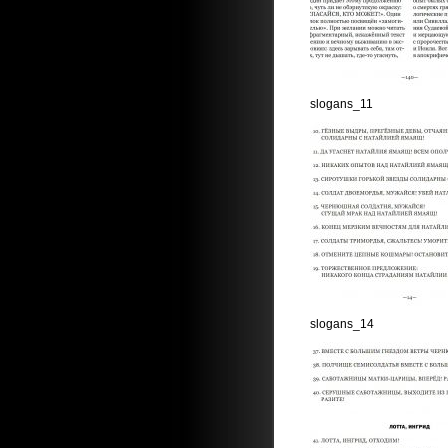
slogans_11
slogans_14