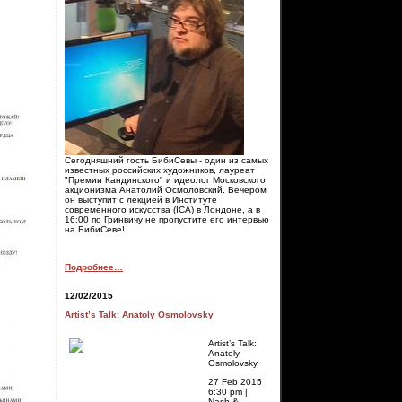
Сегодняшний гость БибиСевы - один из самых
известных российских художников, лауреат
"Премии Кандинского" и идеолог Московского
акционизма Анатолий Осмоловский. Вечером
он выступит с лекцией в Институте
современного искусства (ICA) в Лондоне, а в
16:00 по Гринвичу не пропустите его интервью
на БибиСеве!
Подробнее…
12/02/2015
Artist’s Talk: Anatoly Osmolovsky
Artist’s Talk:
Anatoly
Osmolovsky
27 Feb 2015
6:30 pm
|
Nash &