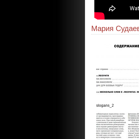
Мария Судае
slogans_2