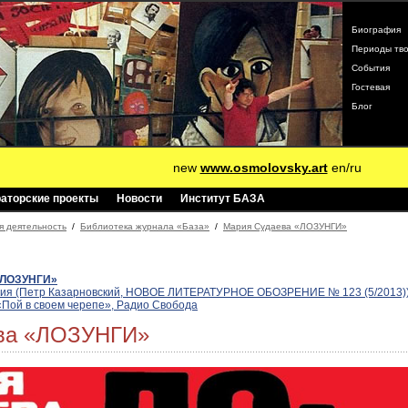
Биография
Периоды тво
События
Гостевая
Блог
new
www.osmolovsky.art
en
/
ru
раторские проекты
Новости
Институт БАЗА
я деятельность
/
Библиотека журнала «База»
/
Мария Судаева «ЛОЗУНГИ»
«ЛОЗУНГИ»
ия (Петр Казарновский, НОВОЕ ЛИТЕРАТУРНОЕ ОБОЗРЕНИЕ № 123 (5/2013)
«Пой в своем черепе», Радио Свобода
ва «ЛОЗУНГИ»