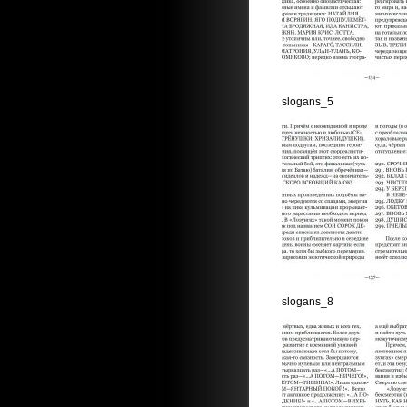
slogans_5
slogans_8