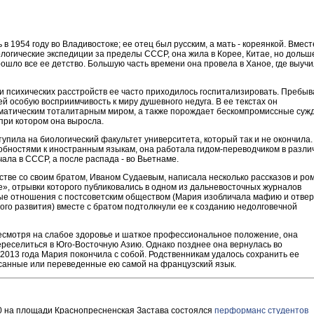
 1954 году во Владивостоке; ее отец был русским, а мать - кореянкой. Вмест
логические экспедиции за пределы СССР, она жила в Корее, Китае, но дольш
прошло все ее детство. Большую часть времени она провела в Ханое, где выуч
 и психических расстройств ее часто приходилось госпитализировать. Пребы
ей особую восприимчивость к миру душевного недуга. В ее текстах он
матическим тоталитарным миром, а также порождает бескомпромиссные суж
 при котором она выросла.
пила на биологический факультет университета, который так и не окончила.
бностями к иностранным языкам, она работала гидом-переводчиком в разли
чала в СССР, а после распада - во Вьетнаме.
рстве со своим братом, Иваном Судаевым, написала несколько рассказов и ро
», отрывки которого публиковались в одном из дальневосточных журналов
ые отношения с постсоветским обществом (Мария изобличала мафию и отвер
го развития) вместе с братом подтолкнули ее к созданию недолговечной
несмотря на слабое здоровье и шаткое профессиональное положение, она
ереселиться в Юго-Восточную Азию. Однако позднее она вернулась во
2013 года Мария покончила с собой. Родственникам удалось сохранить ее
исанные или переведенные ею самой на французский язык.
.00 на площади Краснопресненская Застава состоялся
перформанс студентов