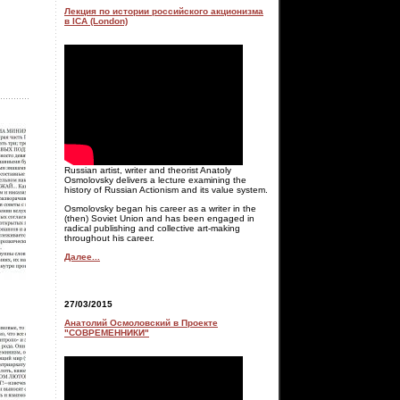
Лекция по истории российского акционизма
в ICA (London)
Russian artist, writer and theorist Anatoly
Osmolovsky delivers a lecture examining the
history of Russian Actionism and its value system.
Osmolovsky began his career as a writer in the
(then) Soviet Union and has been engaged in
radical publishing and collective art-making
throughout his career.
Далее...
27/03/2015
Анатолий Осмоловский в Проекте
"СОВРЕМЕННИКИ"