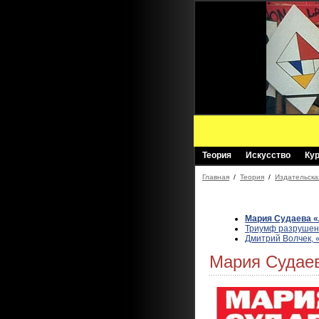
Теория
Искусство
Ку
Главная
/
Теория
/
Издательска
Мария Судаева 
Триумф разрушен
Дмитрий Волчек, 
Мария Судае