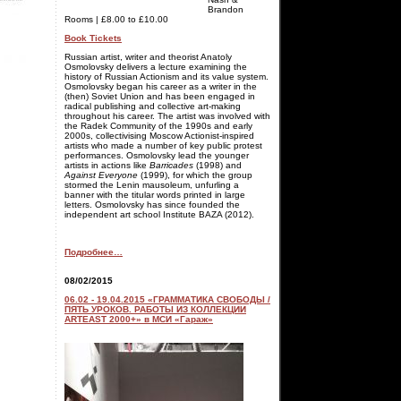
Brandon
Rooms | £8.00 to £10.00
Book Tickets
Russian artist, writer and theorist Anatoly
Osmolovsky delivers a lecture examining the
history of Russian Actionism and its value system.
Osmolovsky began his career as a writer in the
(then) Soviet Union and has been engaged in
radical publishing and collective art-making
throughout his career. The artist was involved with
the Radek Community of the 1990s and early
2000s, collectivising Moscow Actionist-inspired
artists who made a number of key public protest
performances. Osmolovsky lead the younger
artists in actions like
Barricades
(1998) and
Against Everyone
(1999), for which the group
stormed the Lenin mausoleum, unfurling a
banner with the titular words printed in large
letters. Osmolovsky has since founded the
independent art school Institute BAZA (2012).
Подробнее…
08/02/2015
06.02 - 19.04.2015 «ГРАММАТИКА СВОБОДЫ /
ПЯТЬ УРОКОВ. РАБОТЫ ИЗ КОЛЛЕКЦИИ
ARTEAST 2000+» в МСИ «Гараж»