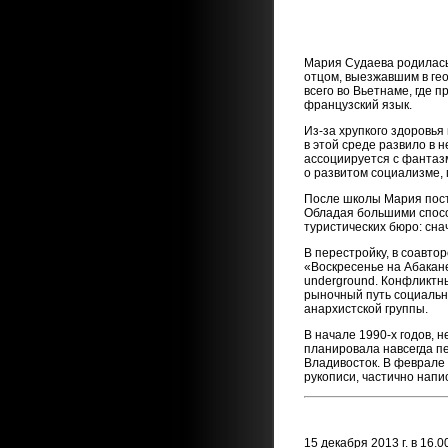
Мария Судаева родилась в
отцом, выезжавшим в гео
всего во Вьетнаме, где 
французский язык.
Из-за хрупкого здоровья
в этой среде развило в н
ассоциируется с фантаз
о развитом социализме,
После школы Мария посту
Обладая большими спосо
туристических бюро: сна
В перестройку, в соавто
«Воскресенье на Абакане
underground. Конфликтн
рыночный путь социально
анархистской группы.
В начале 1990-х годов, 
планировала навсегда п
Владивосток. В феврале 
рукописи, частично нап
15 декабря 2013 г. в 16