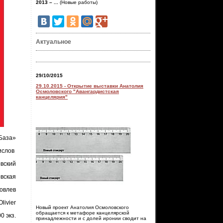
2013 – ...
(Новые работы)
Актуальное
29/10/2015
29.10.2015 - Открытие выставки Анатолия
Осмоловского "Авангардистская
канцелярия"
База»
Кислов
овский
овская
ковлев
livier
Новый проект Анатолия Осмоловского
обращается к метафоре канцелярской
0 экз.
принадлежности и с долей иронии сводит на