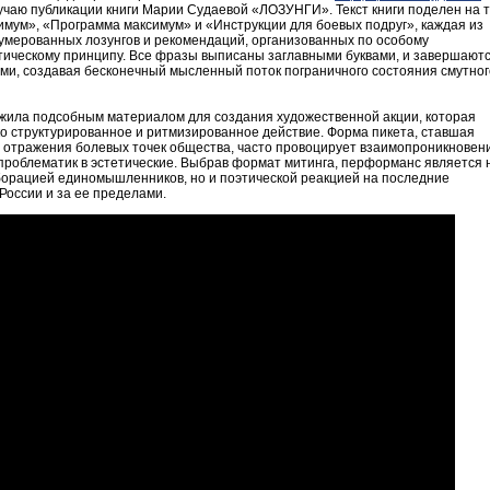
учаю публикации книги Марии Судаевой «ЛОЗУНГИ». Текст книги поделен на 
имум», «Программа максимум» и «Инструкции для боевых подруг», каждая из
нумерованных лозунгов и рекомендаций, организованных по особому
тическому принципу. Все фразы выписаны заглавными буквами, и завершают
ми, создавая бесконечный мысленный поток пограничного состояния смутног
ила подсобным материалом для создания художественной акции, которая
ко структурированное и ритмизированное действие. Форма пикета, ставшая
отражения болевых точек общества, часто провоцирует взаимопроникновен
 проблематик в эстетические. Выбрав формат митинга, перформанс является 
борацией единомышленников, но и поэтической реакцией на последние
России и за ее пределами.