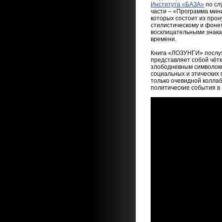
Института «БАЗА»
по сл
части – «Программа мин
которых состоит из про
стилистическому и фоне
восклицательными знака
времени.
Книга «ЛОЗУНГИ» послуж
представляет собой чёт
злободневным символом 
социальных и этических
только очевидной колла
политические события в 