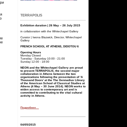
три
ся
TERRAPOLIS
о
Exhibition duration | 26 May – 26 July 2015
in collaboration with the Whitechapel Gallery
Curator | Iwona Blazwick, Director, Whitechapel
ие
Gallery
не
FRENCH SCHOOL AT ATHENS, DIDOTOU 6
Opening Hours
Monday Closed
Tuesday - Saturday 10:00 - 21:00
Sunday 12:00 - 18:00
NEON and the Whitechapel Gallery are proud
to present TERRAPOLIS, the second major
collaboration in Athens between the two
organizations following the presentation of ‘A
Thousand Doors’ at the The Gennadius Library
of the American School of Classical Studies at
Athens (4 May – 30 June 2014). NEON works to
widen access to contemporary art and is
committed to contributing to the vital cultural
activity in Athens.
Подробнее…
04/05/2015