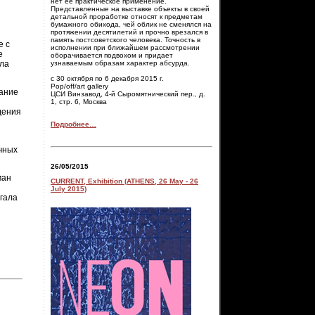
нет ее практическое применение.
Представленные на выставке объекты в своей
детальной проработке относят к предметам
бумажного обихода, чей облик не сменялся на
протяжении десятилетий и прочно врезался в
память постсоветского человека. Точность в
е с
исполнении при ближайшем рассмотрении
е
оборачивается подвохом и придает
узнаваемым образам характер абсурда.
ила
с 30 октября по 6 декабря 2015 г.
Pop/off/art gallery
вание
ЦСИ Винзавод, 4-й Сыромятнический пер., д.
1, стр. 6, Москва
дения
Подробнее…
чных
26/05/2015
ман
CURRENT, Exhibition (ATHENS, 26 May - 26
July 2015)
гала